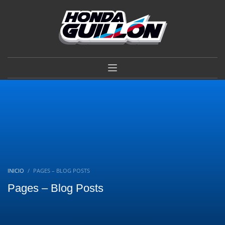
VIVÍ LA EXPERIENCIA
HONDA GUILLÓN.
×
CALIDAD, SERVICIO Y GARANTÍA DE CONFIANZA.
CONSULTAR
INICIO
PAGES – BLOG POSTS
Pages – Blog Posts